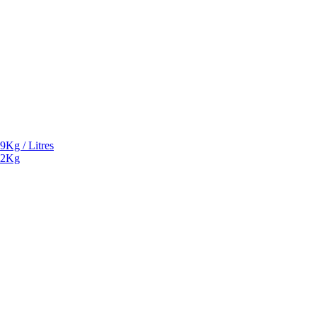
9Kg / Litres
² 2Kg