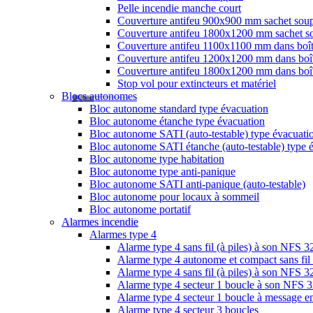
Pelle incendie manche court
Couverture antifeu 900x900 mm sachet sou
Couverture antifeu 1800x1200 mm sachet s
Couverture antifeu 1100x1100 mm dans boî
Couverture antifeu 1200x1200 mm dans boî
Couverture antifeu 1800x1200 mm dans boî
Stop vol pour extincteurs et matériel
Blocs autonomes
Bloc autonome standard type évacuation
Bloc autonome étanche type évacuation
Bloc autonome SATI (auto-testable) type évacuati
Bloc autonome SATI étanche (auto-testable) type 
Bloc autonome type habitation
Bloc autonome type anti-panique
Bloc autonome SATI anti-panique (auto-testable)
Bloc autonome pour locaux à sommeil
Bloc autonome portatif
Alarmes incendie
Alarmes type 4
Alarme type 4 sans fil (à piles) à son NFS 
Alarme type 4 autonome et compact sans fil
Alarme type 4 sans fil (à piles) à son NFS
Alarme type 4 secteur 1 boucle à son NFS 
Alarme type 4 secteur 1 boucle à message en
Alarme type 4 secteur 3 boucles