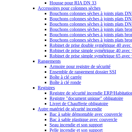
Housse pour RIA DN 33
Accessoires pour colonnes sèches
Bouchons colonnes sèches à joints plats DN
Bouchons colonnes sèches à joints plats DN
Bouchons colonnes sèches à joints plats D
Bouchons colonnes sèches à joints plats br
Bouchons colonnes sèches à joints plats br
Bouchons colonnes sèches à joints plats b
Robinet de prise double symétrique 40 avec 
Robinet de prise simple symétrique 40 avec 
Robinet de prise simple symétrique 65 avec 
Rangements
Armoire pour registre de sécurité
Ensemble de rangement dossier SSI
Boîte à clé carrée
Boîte à clé ronde
Registres
Registre de sécurité incendie ERP/Habitation
Registre "document unique" obligatoire
Livret de Chaufferie obligatoire
Autre matériel de sécurité incendie
Bac à sable démontable avec couvercle
Bac à sable plastique avec couvercle
Seau incendie et son support
Pelle incendie et son support