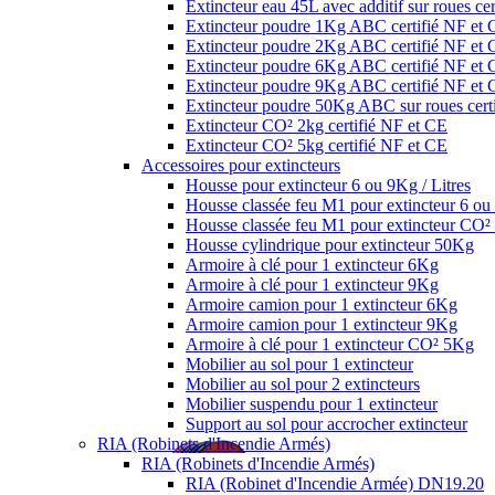
Extincteur eau 45L avec additif sur roues ce
Extincteur poudre 1Kg ABC certifié NF et
Extincteur poudre 2Kg ABC certifié NF et
Extincteur poudre 6Kg ABC certifié NF et
Extincteur poudre 9Kg ABC certifié NF et
Extincteur poudre 50Kg ABC sur roues cert
Extincteur CO² 2kg certifié NF et CE
Extincteur CO² 5kg certifié NF et CE
Accessoires pour extincteurs
Housse pour extincteur 6 ou 9Kg / Litres
Housse classée feu M1 pour extincteur 6 ou 
Housse classée feu M1 pour extincteur CO
Housse cylindrique pour extincteur 50Kg
Armoire à clé pour 1 extincteur 6Kg
Armoire à clé pour 1 extincteur 9Kg
Armoire camion pour 1 extincteur 6Kg
Armoire camion pour 1 extincteur 9Kg
Armoire à clé pour 1 extincteur CO² 5Kg
Mobilier au sol pour 1 extincteur
Mobilier au sol pour 2 extincteurs
Mobilier suspendu pour 1 extincteur
Support au sol pour accrocher extincteur
RIA (Robinets d'Incendie Armés)
RIA (Robinets d'Incendie Armés)
RIA (Robinet d'Incendie Armée) DN19.20