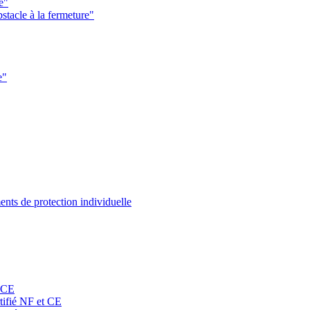
e"
stacle à la fermeture"
e"
nts de protection individuelle
t CE
rtifié NF et CE