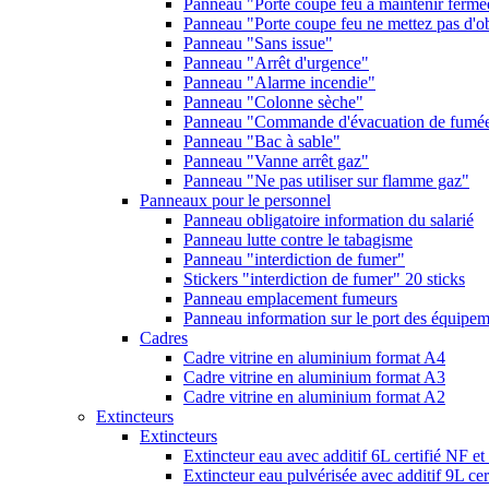
Panneau "Porte coupe feu à maintenir fermé
Panneau "Porte coupe feu ne mettez pas d'ob
Panneau "Sans issue"
Panneau "Arrêt d'urgence"
Panneau "Alarme incendie"
Panneau "Colonne sèche"
Panneau "Commande d'évacuation de fumé
Panneau "Bac à sable"
Panneau "Vanne arrêt gaz"
Panneau "Ne pas utiliser sur flamme gaz"
Panneaux pour le personnel
Panneau obligatoire information du salarié
Panneau lutte contre le tabagisme
Panneau "interdiction de fumer"
Stickers "interdiction de fumer" 20 sticks
Panneau emplacement fumeurs
Panneau information sur le port des équipeme
Cadres
Cadre vitrine en aluminium format A4
Cadre vitrine en aluminium format A3
Cadre vitrine en aluminium format A2
Extincteurs
Extincteurs
Extincteur eau avec additif 6L certifié NF e
Extincteur eau pulvérisée avec additif 9L ce