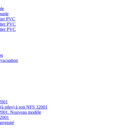
ple
ouple
tier PVC
tier PVC
tier PVC
on
évacuation
32001
 (à piles) à son NFS 32001
 32001. Nouveau modèle
32001
registré