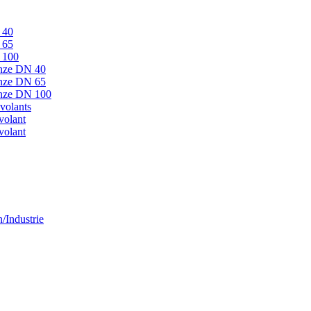
 40
 65
N 100
onze DN 40
onze DN 65
ronze DN 100
volants
volant
volant
/Industrie