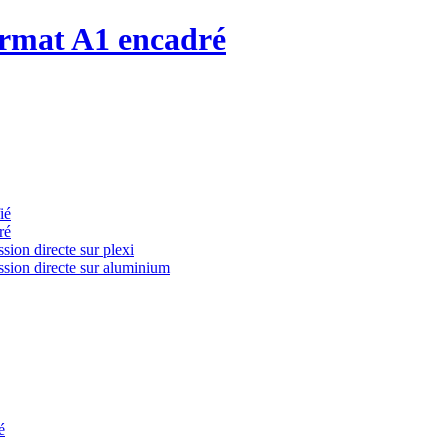
ormat A1 encadré
ié
ré
ion directe sur plexi
ssion directe sur aluminium
é