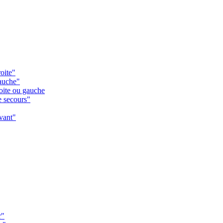
oite"
gauche"
oite ou gauche
e secours"
vant"
r"