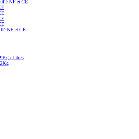
rtifié NF et CE
 CE
 CE
 CE
 CE
ifié NF et CE
9Kg / Litres
² 2Kg