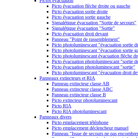
Pictos évacuation
Picto évacuation flèche droite ou gauche
Picto évacuation sortie droite
Picto évacuation sortie gauche
Signalétique évacuation "Sortie de secours"
Signalétique évacuation "Sortie"
Picto évacuation droit devant
Panneau "Point de rassemblement"
Picto photoluminescant "évacuation sortie dr
Picto photoluminescant "évacuation sortie 
Picto photoluminescant évacuation flèche dr
Picto évacuation photoluminescant "sortie d
Picto évacuation photoluminescant "sortie"
Picto photoluminescant "évacuation droit de
Panneaux extincteurs et RIA
Panneau extincteur classe AB
Panneau extincteur classe ABC
Panneau extincteur classe B
Picto extincteur photoluminescant
Picto RIA
Picto RIA photoluminescant
Panneaux divers
Picto emplacement téléphone
Picto emplacement déclencheur manuel
Panneau "Issue de secours ne pas encombre