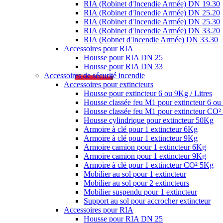
RIA (Robinet d'Incendie Armée) DN 19.30
RIA (Robinet d'Incendie Armée) DN 25.20
RIA (Robinet d'Incendie Armée) DN 25.30
RIA (Robinet d'Incendie Armée) DN 33.20
RIA (Robnet d'Incendie Armée) DN 33.30
Accessoires pour RIA
Housse pour RIA DN 25
Housse pour RIA DN 33
Accessoires de sécurité incendie
Accessoires pour extincteurs
Housse pour extincteur 6 ou 9Kg / Litres
Housse classée feu M1 pour extincteur 6 ou 
Housse classée feu M1 pour extincteur CO
Housse cylindrique pour extincteur 50Kg
Armoire à clé pour 1 extincteur 6Kg
Armoire à clé pour 1 extincteur 9Kg
Armoire camion pour 1 extincteur 6Kg
Armoire camion pour 1 extincteur 9Kg
Armoire à clé pour 1 extincteur CO² 5Kg
Mobilier au sol pour 1 extincteur
Mobilier au sol pour 2 extincteurs
Mobilier suspendu pour 1 extincteur
Support au sol pour accrocher extincteur
Accessoires pour RIA
Housse pour RIA DN 25