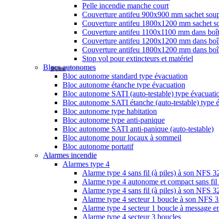
Pelle incendie manche court
Couverture antifeu 900x900 mm sachet sou
Couverture antifeu 1800x1200 mm sachet s
Couverture antifeu 1100x1100 mm dans boî
Couverture antifeu 1200x1200 mm dans boî
Couverture antifeu 1800x1200 mm dans boî
Stop vol pour extincteurs et matériel
Blocs autonomes
Bloc autonome standard type évacuation
Bloc autonome étanche type évacuation
Bloc autonome SATI (auto-testable) type évacuati
Bloc autonome SATI étanche (auto-testable) type 
Bloc autonome type habitation
Bloc autonome type anti-panique
Bloc autonome SATI anti-panique (auto-testable)
Bloc autonome pour locaux à sommeil
Bloc autonome portatif
Alarmes incendie
Alarmes type 4
Alarme type 4 sans fil (à piles) à son NFS 
Alarme type 4 autonome et compact sans fil
Alarme type 4 sans fil (à piles) à son NFS
Alarme type 4 secteur 1 boucle à son NFS 
Alarme type 4 secteur 1 boucle à message en
Alarme type 4 secteur 3 boucles