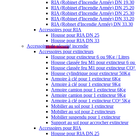
RIA (Robinet d'Incendie Armée) DN 19.30
RIA (Robinet d'Incendie Armée) DN 25.20
RIA (Robinet d'Incendie Armée) DN 25.30
RIA (Robinet d'Incendie Armée) DN 33.20
RIA (Robnet d'Incendie Armée) DN 33.30
Accessoires pour RIA
Housse pour RIA DN 25
Housse pour RIA DN 33
Accessoires de sécurité incendie
Accessoires pour extincteurs
Housse pour extincteur 6 ou 9Kg / Litres
Housse classée feu M1 pour extincteur 6 ou 
Housse classée feu M1 pour extincteur CO
Housse cylindrique pour extincteur 50Kg
Armoire à clé pour 1 extincteur 6Kg
Armoire à clé pour 1 extincteur 9Kg
Armoire camion pour 1 extincteur 6Kg
Armoire camion pour 1 extincteur 9Kg
Armoire à clé pour 1 extincteur CO² 5Kg
Mobilier au sol pour 1 extincteur
Mobilier au sol pour 2 extincteurs
Mobilier suspendu pour 1 extincteur
Support au sol pour accrocher extincteur
Accessoires pour RIA
Housse pour RIA DN 25