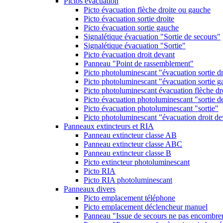
Pictos évacuation
Picto évacuation flèche droite ou gauche
Picto évacuation sortie droite
Picto évacuation sortie gauche
Signalétique évacuation "Sortie de secours"
Signalétique évacuation "Sortie"
Picto évacuation droit devant
Panneau "Point de rassemblement"
Picto photoluminescant "évacuation sortie dr
Picto photoluminescant "évacuation sortie 
Picto photoluminescant évacuation flèche dr
Picto évacuation photoluminescant "sortie d
Picto évacuation photoluminescant "sortie"
Picto photoluminescant "évacuation droit de
Panneaux extincteurs et RIA
Panneau extincteur classe AB
Panneau extincteur classe ABC
Panneau extincteur classe B
Picto extincteur photoluminescant
Picto RIA
Picto RIA photoluminescant
Panneaux divers
Picto emplacement téléphone
Picto emplacement déclencheur manuel
Panneau "Issue de secours ne pas encombre