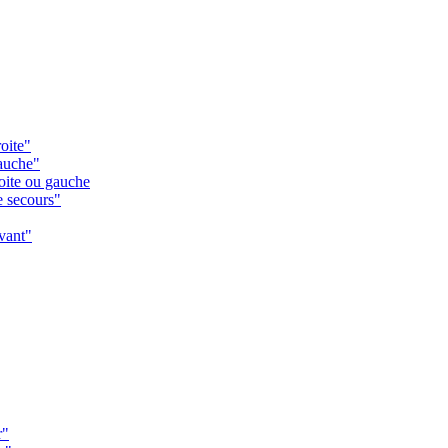
oite"
gauche"
oite ou gauche
e secours"
vant"
r"