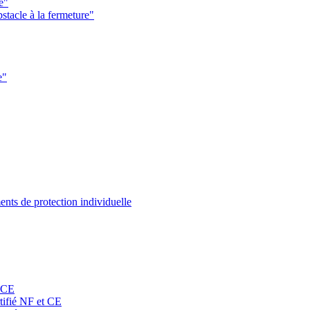
e"
stacle à la fermeture"
e"
nts de protection individuelle
t CE
rtifié NF et CE