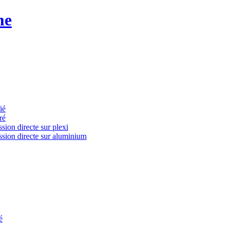
me
ié
ré
ion directe sur plexi
ssion directe sur aluminium
é