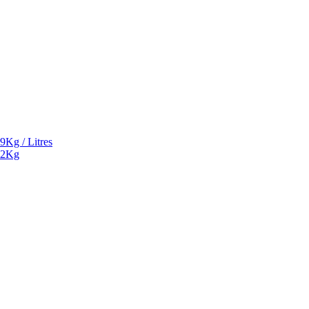
9Kg / Litres
² 2Kg