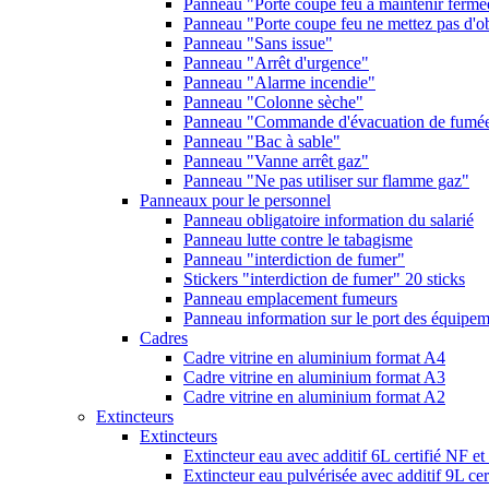
Panneau "Porte coupe feu à maintenir fermé
Panneau "Porte coupe feu ne mettez pas d'ob
Panneau "Sans issue"
Panneau "Arrêt d'urgence"
Panneau "Alarme incendie"
Panneau "Colonne sèche"
Panneau "Commande d'évacuation de fumé
Panneau "Bac à sable"
Panneau "Vanne arrêt gaz"
Panneau "Ne pas utiliser sur flamme gaz"
Panneaux pour le personnel
Panneau obligatoire information du salarié
Panneau lutte contre le tabagisme
Panneau "interdiction de fumer"
Stickers "interdiction de fumer" 20 sticks
Panneau emplacement fumeurs
Panneau information sur le port des équipeme
Cadres
Cadre vitrine en aluminium format A4
Cadre vitrine en aluminium format A3
Cadre vitrine en aluminium format A2
Extincteurs
Extincteurs
Extincteur eau avec additif 6L certifié NF e
Extincteur eau pulvérisée avec additif 9L ce