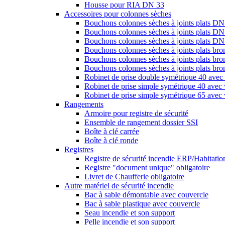
Housse pour RIA DN 33
Accessoires pour colonnes sèches
Bouchons colonnes sèches à joints plats DN
Bouchons colonnes sèches à joints plats DN
Bouchons colonnes sèches à joints plats D
Bouchons colonnes sèches à joints plats br
Bouchons colonnes sèches à joints plats br
Bouchons colonnes sèches à joints plats b
Robinet de prise double symétrique 40 avec 
Robinet de prise simple symétrique 40 avec 
Robinet de prise simple symétrique 65 avec 
Rangements
Armoire pour registre de sécurité
Ensemble de rangement dossier SSI
Boîte à clé carrée
Boîte à clé ronde
Registres
Registre de sécurité incendie ERP/Habitation
Registre "document unique" obligatoire
Livret de Chaufferie obligatoire
Autre matériel de sécurité incendie
Bac à sable démontable avec couvercle
Bac à sable plastique avec couvercle
Seau incendie et son support
Pelle incendie et son support