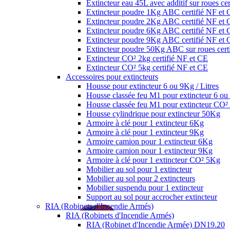
Extincteur eau 45L avec additif sur roues ce
Extincteur poudre 1Kg ABC certifié NF et
Extincteur poudre 2Kg ABC certifié NF et
Extincteur poudre 6Kg ABC certifié NF et
Extincteur poudre 9Kg ABC certifié NF et
Extincteur poudre 50Kg ABC sur roues cert
Extincteur CO² 2kg certifié NF et CE
Extincteur CO² 5kg certifié NF et CE
Accessoires pour extincteurs
Housse pour extincteur 6 ou 9Kg / Litres
Housse classée feu M1 pour extincteur 6 ou 
Housse classée feu M1 pour extincteur CO
Housse cylindrique pour extincteur 50Kg
Armoire à clé pour 1 extincteur 6Kg
Armoire à clé pour 1 extincteur 9Kg
Armoire camion pour 1 extincteur 6Kg
Armoire camion pour 1 extincteur 9Kg
Armoire à clé pour 1 extincteur CO² 5Kg
Mobilier au sol pour 1 extincteur
Mobilier au sol pour 2 extincteurs
Mobilier suspendu pour 1 extincteur
Support au sol pour accrocher extincteur
RIA (Robinets d'Incendie Armés)
RIA (Robinets d'Incendie Armés)
RIA (Robinet d'Incendie Armée) DN19.20