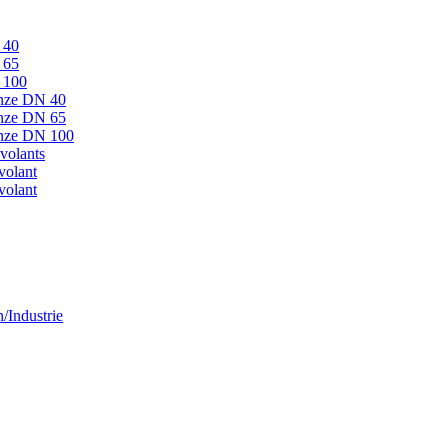
 40
 65
N 100
onze DN 40
onze DN 65
ronze DN 100
volants
volant
volant
/Industrie