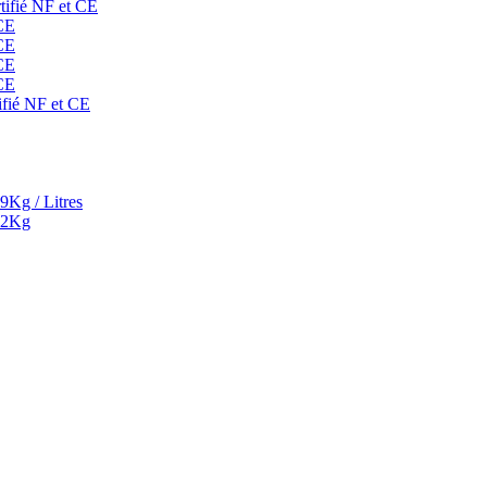
rtifié NF et CE
 CE
 CE
 CE
 CE
ifié NF et CE
9Kg / Litres
² 2Kg