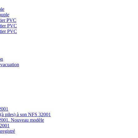
ple
ouple
tier PVC
tier PVC
tier PVC
on
évacuation
32001
 (à piles) à son NFS 32001
 32001. Nouveau modèle
32001
registré