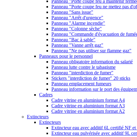
Panneau "Porte coupe feu à maintenir fermé
Panneau "Porte coupe feu ne mettez pas d'ob
Panneau "Sans issue"
Panneau "Arrêt d'urgence"
Panneau "Alarme incendie"
Panneau "Colonne sèche"
Panneau "Commande d'évacuation de fumé
Panneau "Bac à sable"
Panneau "Vanne arrêt gaz"
Panneau "Ne pas utiliser sur flamme gaz"
Panneaux pour le personnel
Panneau obligatoire information du salarié
Panneau lutte contre le tabagisme
Panneau "interdiction de fumer"
Stickers "interdiction de fumer" 20 sticks
Panneau emplacement fumeurs
Panneau information sur le port des équipeme
Cadres
Cadre vitrine en aluminium format A4
Cadre vitrine en aluminium format A3
Cadre vitrine en aluminium format A2
Extincteurs
Extincteurs
Extincteur eau avec additif 6L certifié NF e
Extincteur eau pulvérisée avec additif 9L ce