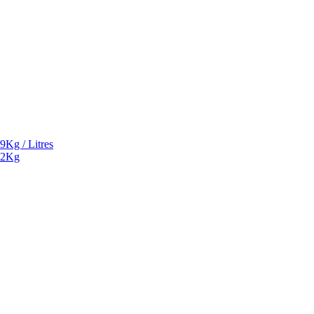
9Kg / Litres
² 2Kg