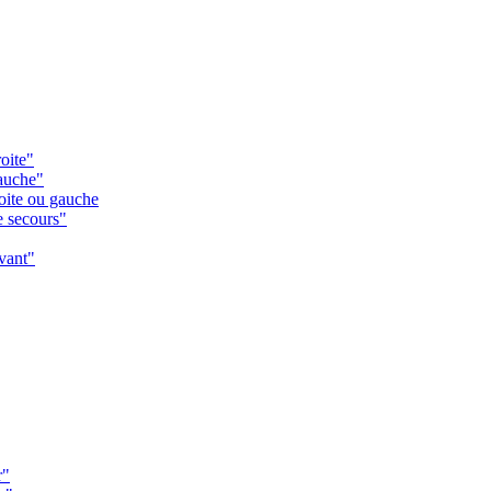
oite"
gauche"
oite ou gauche
e secours"
vant"
r"