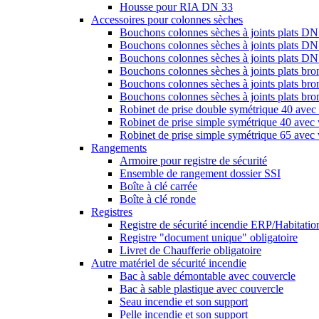
Housse pour RIA DN 33
Accessoires pour colonnes sèches
Bouchons colonnes sèches à joints plats DN
Bouchons colonnes sèches à joints plats DN
Bouchons colonnes sèches à joints plats D
Bouchons colonnes sèches à joints plats br
Bouchons colonnes sèches à joints plats br
Bouchons colonnes sèches à joints plats b
Robinet de prise double symétrique 40 avec 
Robinet de prise simple symétrique 40 avec 
Robinet de prise simple symétrique 65 avec 
Rangements
Armoire pour registre de sécurité
Ensemble de rangement dossier SSI
Boîte à clé carrée
Boîte à clé ronde
Registres
Registre de sécurité incendie ERP/Habitation
Registre "document unique" obligatoire
Livret de Chaufferie obligatoire
Autre matériel de sécurité incendie
Bac à sable démontable avec couvercle
Bac à sable plastique avec couvercle
Seau incendie et son support
Pelle incendie et son support