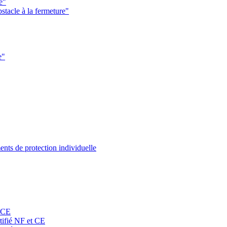
e"
stacle à la fermeture"
e"
nts de protection individuelle
t CE
rtifié NF et CE