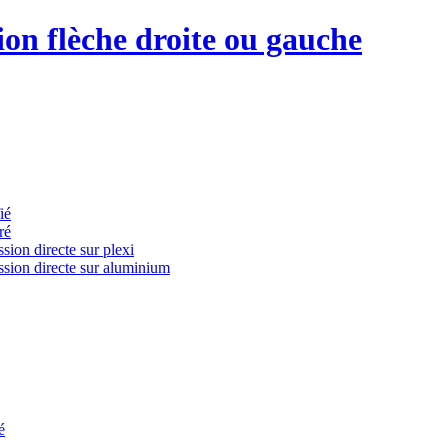
on flèche droite ou gauche
ié
ré
ion directe sur plexi
ssion directe sur aluminium
é