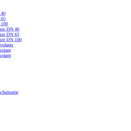
 40
 65
N 100
onze DN 40
onze DN 65
ronze DN 100
volants
volant
volant
/Industrie