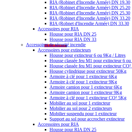
RIA (Robinet d'Incendie Armée) DN 19.30
RIA (Robinet d'Incendie Armée) DN 25.20
RIA (Robinet d'Incendie Armée) DN 25.30
RIA (Robinet d'Incendie Armée) DN 33.20
RIA (Robnet d'Incendie Armée) DN 33.30
Accessoires pour RIA
Housse pour RIA DN 25
Housse pour RIA DN 33
Accessoires de sécurité incendie
Accessoires pour extincteurs
Housse pour extincteur 6 ou 9Kg / Litres
Housse classée feu M1 pour extincteur 6 ou 
Housse classée feu M1 pour extincteur CO
Housse cylindrique pour extincteur 50Kg
Armoire à clé pour 1 extincteur 6Kg
Armoire à clé pour 1 extincteur 9Kg
Armoire camion pour 1 extincteur 6Kg
Armoire camion pour 1 extincteur 9Kg
Armoire à clé pour 1 extincteur CO² 5Kg
Mobilier au sol pour 1 extincteur
Mobilier au sol pour 2 extincteurs
Mobilier suspendu pour 1 extincteur
Support au sol pour accrocher extincteur
Accessoires pour RIA
Housse pour RIA DN 25