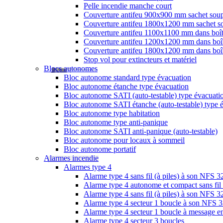
Pelle incendie manche court
Couverture antifeu 900x900 mm sachet sou
Couverture antifeu 1800x1200 mm sachet s
Couverture antifeu 1100x1100 mm dans boî
Couverture antifeu 1200x1200 mm dans boî
Couverture antifeu 1800x1200 mm dans boî
Stop vol pour extincteurs et matériel
Blocs autonomes
Bloc autonome standard type évacuation
Bloc autonome étanche type évacuation
Bloc autonome SATI (auto-testable) type évacuati
Bloc autonome SATI étanche (auto-testable) type 
Bloc autonome type habitation
Bloc autonome type anti-panique
Bloc autonome SATI anti-panique (auto-testable)
Bloc autonome pour locaux à sommeil
Bloc autonome portatif
Alarmes incendie
Alarmes type 4
Alarme type 4 sans fil (à piles) à son NFS 
Alarme type 4 autonome et compact sans fil
Alarme type 4 sans fil (à piles) à son NFS
Alarme type 4 secteur 1 boucle à son NFS 
Alarme type 4 secteur 1 boucle à message en
Alarme type 4 secteur 3 boucles