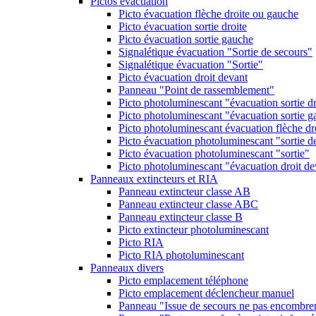
Pictos évacuation
Picto évacuation flèche droite ou gauche
Picto évacuation sortie droite
Picto évacuation sortie gauche
Signalétique évacuation "Sortie de secours"
Signalétique évacuation "Sortie"
Picto évacuation droit devant
Panneau "Point de rassemblement"
Picto photoluminescant "évacuation sortie dr
Picto photoluminescant "évacuation sortie 
Picto photoluminescant évacuation flèche dr
Picto évacuation photoluminescant "sortie d
Picto évacuation photoluminescant "sortie"
Picto photoluminescant "évacuation droit de
Panneaux extincteurs et RIA
Panneau extincteur classe AB
Panneau extincteur classe ABC
Panneau extincteur classe B
Picto extincteur photoluminescant
Picto RIA
Picto RIA photoluminescant
Panneaux divers
Picto emplacement téléphone
Picto emplacement déclencheur manuel
Panneau "Issue de secours ne pas encombre