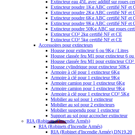
Extincteur eau 45L avec additif sur roues ce
Extincteur poudre 1Kg ABC certifié NF et
Extincteur poudre 2Kg ABC certifié NF et
Extincteur poudre 6Kg ABC certifié NF et
Extincteur poudre 9Kg ABC certifié NF et
Extincteur poudre 50Kg ABC sur roues cert
Extincteur CO² 2kg certifié NF et CE
Extincteur CO² 5kg certifié NF et CE
Accessoires pour extincteurs
Housse pour extincteur 6 ou 9Kg / Litres
Housse classée feu M1 pour extincteur 6 ou 
Housse classée feu M1 pour extincteur CO
Housse cylindrique pour extincteur 50Kg
Armoire à clé pour 1 extincteur 6Kg
Armoire à clé pour 1 extincteur 9Kg
Armoire camion pour 1 extincteur 6Kg
Armoire camion pour 1 extincteur 9Kg
Armoire à clé pour 1 extincteur CO² 5Kg
Mobilier au sol pour 1 extincteur
Mobilier au sol pour 2 extincteurs
Mobilier suspendu pour 1 extincteur
Support au sol pour accrocher extincteur
RIA (Robinets d'Incendie Armés)
RIA (Robinets d'Incendie Armés)
RIA (Robinet d'Incendie Armée) DN19.20