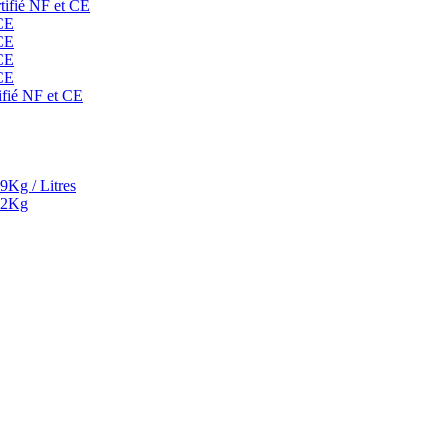
rtifié NF et CE
 CE
 CE
 CE
 CE
ifié NF et CE
9Kg / Litres
² 2Kg