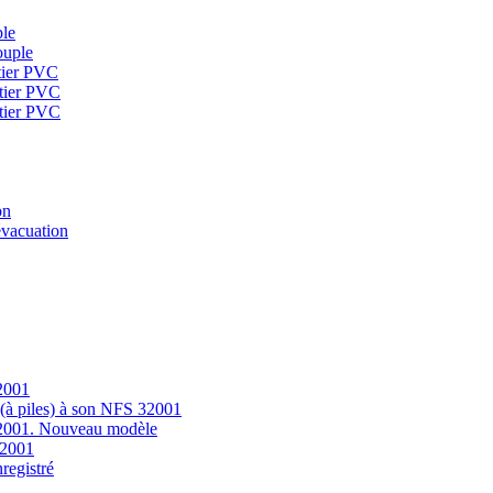
ple
ouple
tier PVC
tier PVC
tier PVC
on
évacuation
32001
 (à piles) à son NFS 32001
 32001. Nouveau modèle
32001
registré