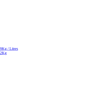
9Kg / Litres
² 2Kg