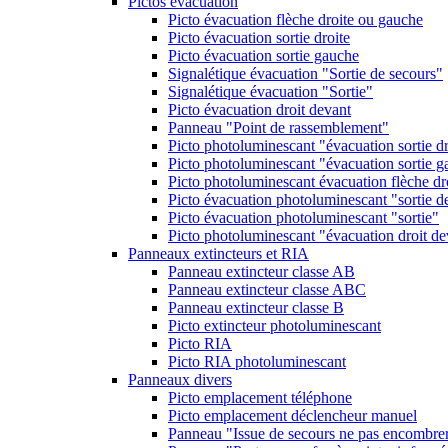
Pictos évacuation
Picto évacuation flèche droite ou gauche
Picto évacuation sortie droite
Picto évacuation sortie gauche
Signalétique évacuation "Sortie de secours"
Signalétique évacuation "Sortie"
Picto évacuation droit devant
Panneau "Point de rassemblement"
Picto photoluminescant "évacuation sortie dr
Picto photoluminescant "évacuation sortie 
Picto photoluminescant évacuation flèche dr
Picto évacuation photoluminescant "sortie d
Picto évacuation photoluminescant "sortie"
Picto photoluminescant "évacuation droit de
Panneaux extincteurs et RIA
Panneau extincteur classe AB
Panneau extincteur classe ABC
Panneau extincteur classe B
Picto extincteur photoluminescant
Picto RIA
Picto RIA photoluminescant
Panneaux divers
Picto emplacement téléphone
Picto emplacement déclencheur manuel
Panneau "Issue de secours ne pas encombre