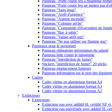
Panneau "Porte coupe feu à maintenir fermé
Panneau "Porte coupe feu ne mettez pas d'ob
Panneau "Sans issue"
Panneau "Arrêt d'urgence"
Panneau "Alarme incendie"
Panneau "Colonne sèche"
Panneau "Commande d'évacuation de fumé
Panneau "Bac à sable"
Panneau "Vanne arrêt gaz"
Panneau "Ne pas utiliser sur flamme gaz"
Panneaux pour le personnel
Panneau obligatoire information du salarié
Panneau lutte contre le tabagisme
Panneau "interdiction de fumer"
Stickers "interdiction de fumer" 20 sticks
Panneau emplacement fumeurs
Panneau information sur le port des équipeme
Cadres
Cadre vitrine en aluminium format A4
Cadre vitrine en aluminium format A3
Cadre vitrine en aluminium format A2
Extincteurs
Extincteurs
Extincteur eau avec additif 6L certifié NF e
Extincteur eau pulvérisée avec additif 9L ce