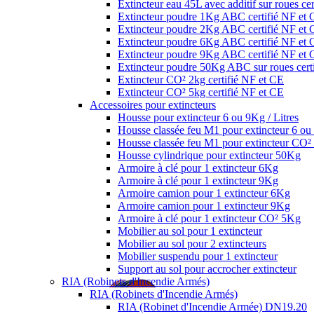
Extincteur eau 45L avec additif sur roues ce
Extincteur poudre 1Kg ABC certifié NF et
Extincteur poudre 2Kg ABC certifié NF et
Extincteur poudre 6Kg ABC certifié NF et
Extincteur poudre 9Kg ABC certifié NF et
Extincteur poudre 50Kg ABC sur roues cert
Extincteur CO² 2kg certifié NF et CE
Extincteur CO² 5kg certifié NF et CE
Accessoires pour extincteurs
Housse pour extincteur 6 ou 9Kg / Litres
Housse classée feu M1 pour extincteur 6 ou 
Housse classée feu M1 pour extincteur CO
Housse cylindrique pour extincteur 50Kg
Armoire à clé pour 1 extincteur 6Kg
Armoire à clé pour 1 extincteur 9Kg
Armoire camion pour 1 extincteur 6Kg
Armoire camion pour 1 extincteur 9Kg
Armoire à clé pour 1 extincteur CO² 5Kg
Mobilier au sol pour 1 extincteur
Mobilier au sol pour 2 extincteurs
Mobilier suspendu pour 1 extincteur
Support au sol pour accrocher extincteur
RIA (Robinets d'Incendie Armés)
RIA (Robinets d'Incendie Armés)
RIA (Robinet d'Incendie Armée) DN19.20