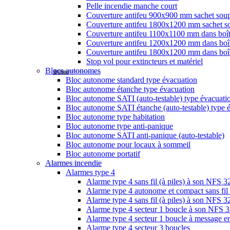
Pelle incendie manche court
Couverture antifeu 900x900 mm sachet sou
Couverture antifeu 1800x1200 mm sachet s
Couverture antifeu 1100x1100 mm dans boî
Couverture antifeu 1200x1200 mm dans boî
Couverture antifeu 1800x1200 mm dans boî
Stop vol pour extincteurs et matériel
Blocs autonomes
Bloc autonome standard type évacuation
Bloc autonome étanche type évacuation
Bloc autonome SATI (auto-testable) type évacuati
Bloc autonome SATI étanche (auto-testable) type 
Bloc autonome type habitation
Bloc autonome type anti-panique
Bloc autonome SATI anti-panique (auto-testable)
Bloc autonome pour locaux à sommeil
Bloc autonome portatif
Alarmes incendie
Alarmes type 4
Alarme type 4 sans fil (à piles) à son NFS 
Alarme type 4 autonome et compact sans fil
Alarme type 4 sans fil (à piles) à son NFS
Alarme type 4 secteur 1 boucle à son NFS 
Alarme type 4 secteur 1 boucle à message en
Alarme type 4 secteur 3 boucles