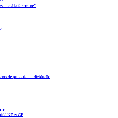
e"
stacle à la fermeture"
e"
nts de protection individuelle
t CE
rtifié NF et CE