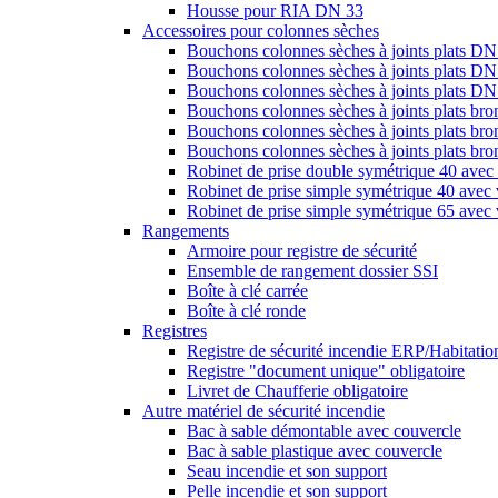
Housse pour RIA DN 33
Accessoires pour colonnes sèches
Bouchons colonnes sèches à joints plats DN
Bouchons colonnes sèches à joints plats DN
Bouchons colonnes sèches à joints plats D
Bouchons colonnes sèches à joints plats br
Bouchons colonnes sèches à joints plats br
Bouchons colonnes sèches à joints plats b
Robinet de prise double symétrique 40 avec 
Robinet de prise simple symétrique 40 avec 
Robinet de prise simple symétrique 65 avec 
Rangements
Armoire pour registre de sécurité
Ensemble de rangement dossier SSI
Boîte à clé carrée
Boîte à clé ronde
Registres
Registre de sécurité incendie ERP/Habitation
Registre "document unique" obligatoire
Livret de Chaufferie obligatoire
Autre matériel de sécurité incendie
Bac à sable démontable avec couvercle
Bac à sable plastique avec couvercle
Seau incendie et son support
Pelle incendie et son support