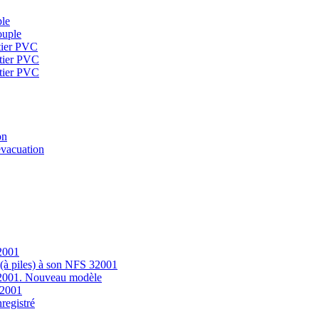
ple
ouple
tier PVC
tier PVC
tier PVC
on
évacuation
32001
 (à piles) à son NFS 32001
 32001. Nouveau modèle
32001
registré