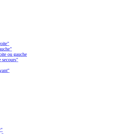
oite"
gauche"
oite ou gauche
e secours"
vant"
r"