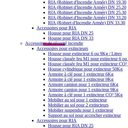
RIA (Robinet d'Incendie Armée) DN 19.30
RIA (Robinet d'Incendie Armée) DN 25.20
RIA (Robinet d'Incendie Armée) DN 25.30
RIA (Robinet d'Incendie Armée) DN 33.20
RIA (Robnet d'Incendie Armée) DN 33.30
Accessoires pour RIA
Housse pour RIA DN 25
Housse pour RIA DN 33
Accessoires de sécurité incendie
Accessoires pour extincteurs
Housse pour extincteur 6 ou 9Kg / Litres
Housse classée feu M1 pour extincteur 6 ou 
Housse classée feu M1 pour extincteur CO
Housse cylindrique pour extincteur 50Kg
Armoire à clé pour 1 extincteur 6Kg
Armoire à clé pour 1 extincteur 9Kg
Armoire camion pour 1 extincteur 6Kg
Armoire camion pour 1 extincteur 9Kg
Armoire à clé pour 1 extincteur CO² 5Kg
Mobilier au sol pour 1 extincteur
Mobilier au sol pour 2 extincteurs
Mobilier suspendu pour 1 extincteur
Support au sol pour accrocher extincteur
Accessoires pour RIA
Housse pour RIA DN 25