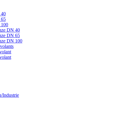
 40
 65
N 100
onze DN 40
onze DN 65
ronze DN 100
volants
volant
volant
/Industrie