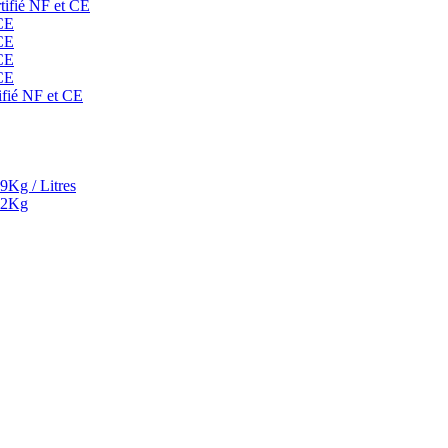
rtifié NF et CE
 CE
 CE
 CE
 CE
ifié NF et CE
9Kg / Litres
² 2Kg